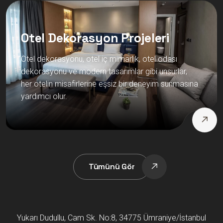
Otel Dekorasyon Projeleri
Otel dekorasyonu, otel iç mimarlık, otel odası
dekorasyonu ve modern tasarımlar gibi unsurlar,
her otelin misafirlerine eşsiz bir deneyim sunmasına
yardımcı olur.
Tümünü Gör
Yukarı Dudullu, Cam Sk. No:8, 34775 Ümraniye/İstanbul