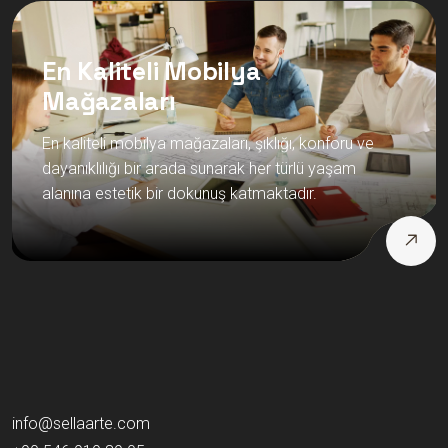
En Kaliteli Mobilya
Mağazaları
En kaliteli mobilya mağazaları, şıklığı, konforu ve
dayanıklılığı bir arada sunarak her türlü yaşam
alanına estetik bir dokunuş katmaktadır.
info@sellaarte.com