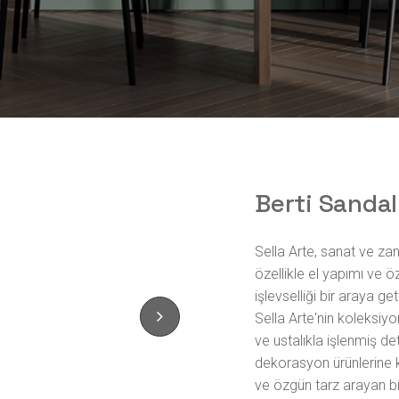
Berti Sanda
Sella Arte, sanat ve zana
özellikle el yapımı ve ö
işlevselliği bir araya get
Sella Arte'nin koleksiyo
ve ustalıkla işlenmiş d
dekorasyon ürünlerine 
ve özgün tarz arayan bire