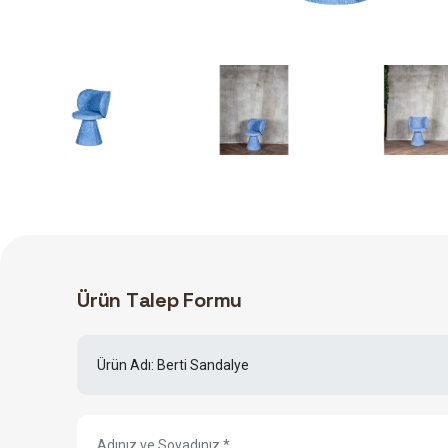
Ü
r
ü
n
T
a
l
e
p
F
o
r
m
u