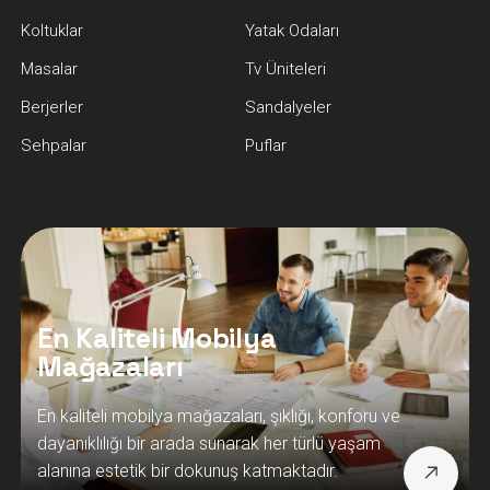
Koltuklar
Yatak Odaları
Masalar
Tv Üniteleri
Berjerler
Sandalyeler
Sehpalar
Puflar
En Kaliteli Mobilya
Mağazaları
En kaliteli mobilya mağazaları, şıklığı, konforu ve
dayanıklılığı bir arada sunarak her türlü yaşam
alanına estetik bir dokunuş katmaktadır.