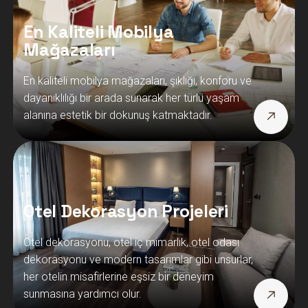
En Kaliteli Mobilya
Mağazaları
En kaliteli mobilya mağazaları, şıklığı, konforu ve
dayanıklılığı bir arada sunarak her türlü yaşam
alanına estetik bir dokunuş katmaktadır.
Otel Dekorasyon Projeleri
Otel dekorasyonu, otel iç mimarlık, otel odası
dekorasyonu ve modern tasarımlar gibi unsurlar,
her otelin misafirlerine eşsiz bir deneyim
sunmasına yardımcı olur.