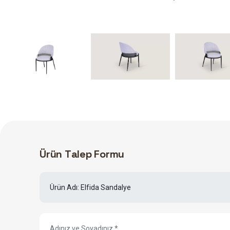
Ü
r
ü
n
T
a
l
e
p
F
o
r
m
u