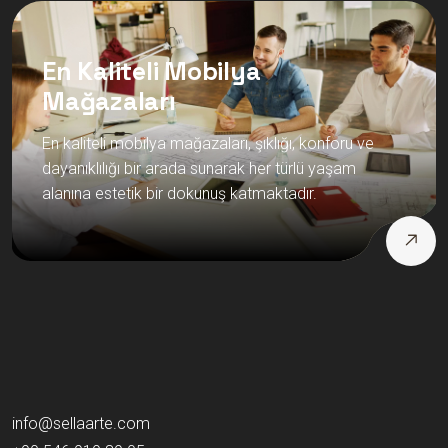
En Kaliteli Mobilya
Mağazaları
En kaliteli mobilya mağazaları, şıklığı, konforu ve
dayanıklılığı bir arada sunarak her türlü yaşam
alanına estetik bir dokunuş katmaktadır.
info@sellaarte.com