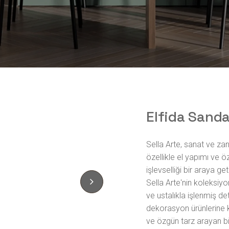
Elfida Sand
Sella Arte, sanat ve zana
özellikle el yapımı ve ö
işlevselliği bir araya get
Sella Arte'nin koleksiyo
ve ustalıkla işlenmiş d
dekorasyon ürünlerine 
ve özgün tarz arayan bire