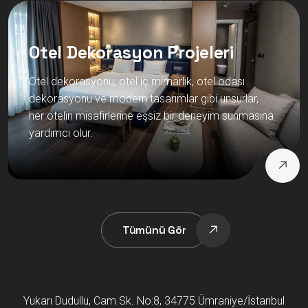
Otel Dekorasyon Projeleri
Otel dekorasyonu, otel iç mimarlık, otel odası
dekorasyonu ve modern tasarımlar gibi unsurlar,
her otelin misafirlerine eşsiz bir deneyim sunmasına
yardımcı olur.
Tümünü Gör
Yukarı Dudullu, Cam Sk. No:8, 34775 Ümraniye/İstanbul