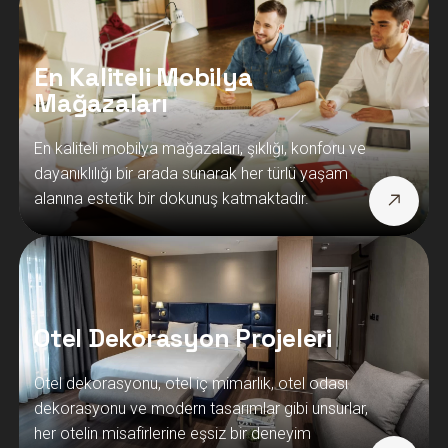
En Kaliteli Mobilya
Mağazaları
En kaliteli mobilya mağazaları, şıklığı, konforu ve
dayanıklılığı bir arada sunarak her türlü yaşam
alanına estetik bir dokunuş katmaktadır.
Otel Dekorasyon Projeleri
Otel dekorasyonu, otel iç mimarlık, otel odası
dekorasyonu ve modern tasarımlar gibi unsurlar,
her otelin misafirlerine eşsiz bir deneyim