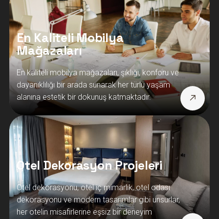
En Kaliteli Mobilya
Mağazaları
En kaliteli mobilya mağazaları, şıklığı, konforu ve
dayanıklılığı bir arada sunarak her türlü yaşam
alanına estetik bir dokunuş katmaktadır.
Otel Dekorasyon Projeleri
Otel dekorasyonu, otel iç mimarlık, otel odası
dekorasyonu ve modern tasarımlar gibi unsurlar,
her otelin misafirlerine eşsiz bir deneyim