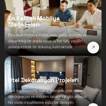
En Kaliteli Mobilya
Mağazaları
En kaliteli mobilya mağazaları, şıklığı, konforu ve
dayanıklılığı bir arada sunarak her türlü yaşam
alanına estetik bir dokunuş katmaktadır.
Otel Dekorasyon Projeleri
Otel dekorasyonu, otel iç mimarlık, otel odası
dekorasyonu ve modern tasarımlar gibi unsurlar,
her otelin misafirlerine eşsiz bir deneyim